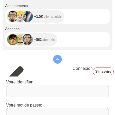
+1.5K
Abonnements
+1.5K
clients suivis
+562
Abonnés
+562
abonnés
Connexion
S'inscrire
Votre identifiant:
Votre mot de passe: