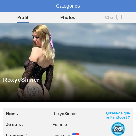
RoxyeSinner
Catégories
Profil
Photos
Chat
RoxyeSinner
Nom :
RoxyeSinner
Qu’est-ce que
le FanBoost ?
Je suis :
Femme
Langues :
american