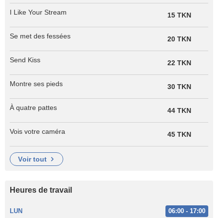
I Like Your Stream
15 TKN
Se met des fessées
20 TKN
Send Kiss
22 TKN
Montre ses pieds
30 TKN
À quatre pattes
44 TKN
Vois votre caméra
45 TKN
voir tout
Heures de travail
LUN
06:00 - 17:00