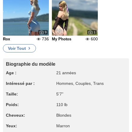
9
1
736
600
Rox
My Photos
Voir Tout
Biographie du modèle
Age :
21 années
Intéressé par :
Hommes, Couples, Trans
Taille:
5'7"
Poids:
110 lb
Cheveux:
Blondes
Yeux:
Marron