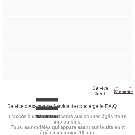
Petits seins
Pornstar
Rousses
Seins moyens
Sexe en Groupe
Vieilles
Service
S'inscrire
Client
Service d'Assistance
Service de conciergerie
F.A.Q
L'accès à ce site est réservé aux adultes âgés de 18
ans ou plus.
Tous les modèles qui apparaissant sur le site sont
âgés d'au moins 18 ans.